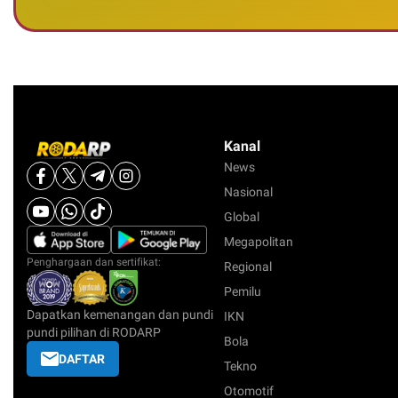
Kanal
News
Nasional
Global
Megapolitan
Penghargaan dan sertifikat:
Regional
Pemilu
Dapatkan kemenangan dan pundi
IKN
pundi pilihan di RODARP
Bola
DAFTAR
Tekno
Otomotif