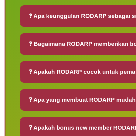
❓ Apa keunggulan RODARP sebagai sit
❓ Bagaimana RODARP memberikan bo
❓ Apakah RODARP cocok untuk pemain y
❓ Apa yang membuat RODARP mudah m
❓ Apakah bonus new member RODARP 